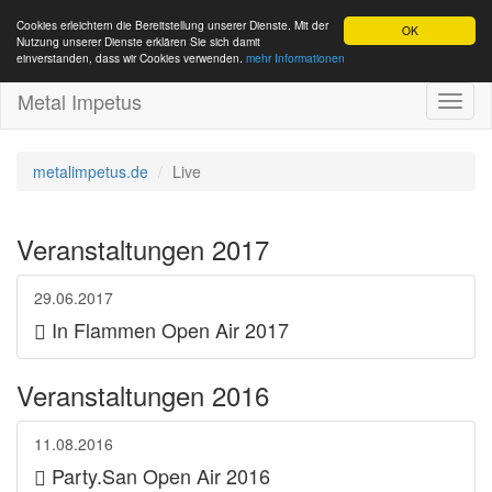
Cookies erleichtern die Bereitstellung unserer Dienste. Mit der
OK
Nutzung unserer Dienste erklären Sie sich damit
einverstanden, dass wir Cookies verwenden.
mehr Informationen
Metal Impetus
Toggl
naviga
metalimpetus.de
Live
Veranstaltungen 2017
29.06.2017
In Flammen Open Air 2017
Veranstaltungen 2016
11.08.2016
Party.San Open Air 2016