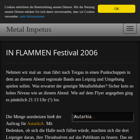
Cookies erleichtern die Bereitstellung unserer Dienste. Mit der Nutzung
OK
unserer Dienste erklären Sie sich damit einverstanden, dass wir Cookies
verwenden.
mehr Informationen
Metal Impetus
Togg
navi
IN FLAMMEN Festival 2006
Nehmen wir mal an: man fährt nach Torgau in einen Punkschuppen in
dem an diesem Abend regionale Bands aus Leipzig und Umgebung
spielen sollen. Was erwartet der geneigte Metalliebhaber? Sicher kein so
hohes Niveau wie an diesem Abend. Wie auf dem Flyer angegeben ging
es pünktlich 21:13 Uhr (!) los.
Autarkia
Die Menge anzuheizen hieß der
Auftrag für
AutarkiA
. Mit
Bedenken, ob sich die Halle noch füllen würde, machten sich die drei
Leipziger daran, ihre Thrashsalven auf das Publikum zu feuern. Das sie