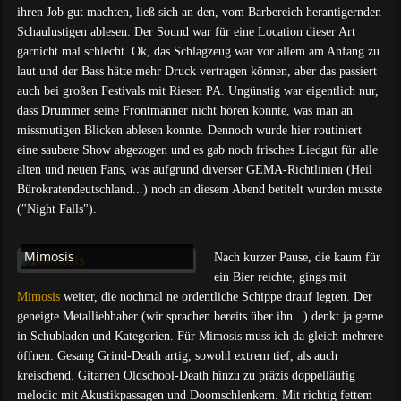
ihren Job gut machten, ließ sich an den, vom Barbereich herantigernden
Schaulustigen ablesen. Der Sound war für eine Location dieser Art
garnicht mal schlecht. Ok, das Schlagzeug war vor allem am Anfang zu
laut und der Bass hätte mehr Druck vertragen können, aber das passiert
auch bei großen Festivals mit Riesen PA. Ungünstig war eigentlich nur,
dass Drummer seine Frontmänner nicht hören konnte, was man an
missmutigen Blicken ablesen konnte. Dennoch wurde hier routiniert
eine saubere Show abgezogen und es gab noch frisches Liedgut für alle
alten und neuen Fans, was aufgrund diverser GEMA-Richtlinien (Heil
Bürokratendeutschland...) noch an diesem Abend betitelt wurden musste
("Night Falls").
Mimosis
Nach kurzer Pause, die kaum für
ein Bier reichte, gings mit
Mimosis
weiter, die nochmal ne ordentliche Schippe drauf legten. Der
geneigte Metalliebhaber (wir sprachen bereits über ihn...) denkt ja gerne
in Schubladen und Kategorien. Für Mimosis muss ich da gleich mehrere
öffnen: Gesang Grind-Death artig, sowohl extrem tief, als auch
kreischend. Gitarren Oldschool-Death hinzu zu präzis doppelläufig
melodic mit Akustikpassagen und Doomschlenkern. Mit richtig fettem