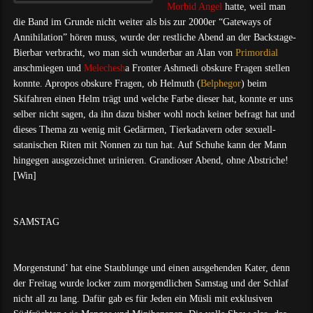
Morbid Angel
hatte, weil man
die Band im Grunde nicht weiter als bis zur 2000er “Gateways of
Annihilation” hören muss, wurde der restliche Abend an der Backstage-
Bierbar verbracht, wo man sich wunderbar an Alan von
Primordial
anschmiegen und
Melechesh
a Fronter Ashmedi obskure Fragen stellen
konnte. Apropos obskure Fragen, ob Helmuth (
Belphegor
) beim
Skifahren einen Helm trägt und welche Farbe dieser hat, konnte er uns
selber nicht sagen, da ihn dazu bisher wohl noch keiner befragt hat und
dieses Thema zu wenig mit Gedärmen, Tierkadavern oder sexuell-
satanischen Riten mit Nonnen zu tun hat. Auf Schuhe kann der Mann
hingegen ausgezeichnet urinieren. Grandioser Abend, ohne Abstriche!
[Win]
SAMSTAG
Morgenstund’ hat eine Staublunge und einen ausgehenden Kater, denn
der Freitag wurde locker zum morgendlichen Samstag und der Schlaf
nicht all zu lang. Dafür gab es für Jeden ein Müsli mit exklusiven