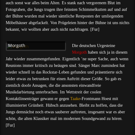
auch sonst war alles beim Alten. Es stank nach vergorenem Blut im
Fotograben, die Jungs trugen ihre feinsten Schimmelkutten auf und auf
der Bühne wurden mal wieder sämtliche Restposten der umliegenden
Möbelhäuser abgefackelt. Von Prügeleien hinter der Bühne ist uns nichts
bekannt, wir wollten aber auch nicht nachfragen. [Fur]
Morgoth
Die deutschen Urgesteine
Morgoth
haben sich ja in diesem
Jahr wieder zusammengefunden. Eigentlich ‘ne super Sache, auch wenn
Reunions immer kritisch zu beäugen sind. Sänger Marc zumindest hat
wieder schnell in das Rockstar-Leben gefunden und präsentierte sich
leider etwas zu betrunken für einen Auftritt dieser Größe. So gab es
ziemlich doofe Ansagen, die die ansonsten einwandfreie
Musikdarbietung unterbrachen. Im Wettstreit der coolen
Kontaktlinsenträger gewann er gegen
Taake
-Frontmann Hoest mit
illuminierter Grünheit. Hübsch anzusehen. Bleibt zu hoffen, dass die
Jungs demnächst noch etwas sauberer auftreten, insgesamt war es aber
schön, die alten Klassiker mal im modernen Soundgewand zu hören.
[Fur]