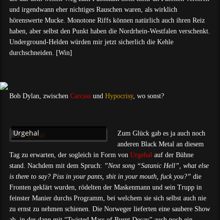
und irgendwann eher nichtiges Rauschen waren, als wirklich
hörenswerte Mucke. Monotone Riffs können natürlich auch ihren Reiz
haben, aber selbst den Punkt haben die Nordrhein-Westfalen verschenkt.
Underground-Helden würden mir jetzt sicherlich die Kehle
durchschneiden. [Win]
Bob Dylan, zwischen
Carcass
und
Hypocrisy
, wo sonst?
Urgehal
Zum Glück gab es ja auch noch
anderen Black Metal an diesem
Tag zu erwarten, der sogleich in Form von
Urgehal
auf der Bühne
stand. Nachdem mit dem Spruch:
”Next song “Satanic Hell”, what else
is there to say? Piss in your pants, shit in your mouth, fuck you?”
die
Fronten geklärt wurden, rödelten der Maskenmann und sein Trupp in
feinster Manier durchs Programm, bei welchem sie sich selbst auch nie
zu ernst zu nehmen schienen. Die Norweger lieferten eine saubere Show
ab, in der dann mit “Twisted Mass of Burnt Decay” auch noch ein