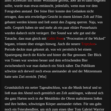
alten Schweizer mit seiner Wollhaube gefreut, aber als es dann losgehen
sollte, wurde man etwas enttäuscht, jedenfalls, wenn man vor dem
Fotograben anstand. Der feine Herr konnte den Gedanken nicht
ertragen, dass sein erwürdiges Gesicht in einem kleinen Zelt auf Film
gebannt werden könnte und ließ somit den Zugang sperren. Naja, was
solls. Gespielt haben sie und mehr als ein paar elitäre Pressefuzzis
wurden dadurch nicht verärgert. Der Sound war sehr gut und die
Tatsache, dass man gleich mit
Celtic Frost
s “Procreation of the Wicked”
begann, tröstete über einiges hinweg. Auch die neuere
Triptykon
-
Periode deckte man gekonnt ab, was wir persönlich bei einem
Spaziergang durch die Küche und hinter die Bar genossen. Der Blick
von Tresen war sowieso besser und dem erfrischenden Bier
zwischendurch war man dadurch ein Stück näher. Das Publikum
schwitze sich derweil noch etwas aneinander ab und der Mützenmann
hatte sein Ziel erreicht. [Win]
Grundsätzlich ein netter Tagesabschluss, was die Musik betraf und so
ließ man den Abend noch gemütlich am Zelt ausklingen, während sich
die ganz Harten noch in der Metaldisko die Ohren malträtieren ließen
und ihre heißen, schwitzigen Körper aneinander rieben. Für uns gabs
noch ein Feierabendbier, um sich zum einen über Tom Gabriel Warrior