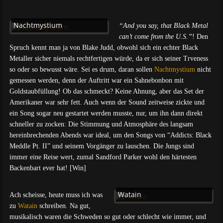
Nachtmystium
“And you say, that Black Metal
can’t come from the U.S.”
! Den
Spruch kennt man ja von Blake Judd, obwohl sich ein echter Black
Metaller sicher niemals rechtfertigen würde, da er sich seiner Trveness
so oder so bewusst wäre. Sei es drum, daran sollen
Nachtmystium
nicht
gemessen werden, denn der Auftritt war ein Sahnebonbon mit
Goldstaubfüllung! Ob das schmeckt? Keine Ahnung, aber das Set der
Amerikaner war sehr fett. Auch wenn der Sound zeitweise zickte und
ein Song sogar neu gestartet werden musste, nur, um ihn dann direkt
schneller zu zocken: Die Stimmung und Atmosphäre des langsam
hereinbrechenden Abends war ideal, um den Songs von “Addicts: Black
Meddle Pt. II” und seinem Vorgänger zu lauschen. Die Jungs sind
immer eine Reise wert, zumal Sandford Parker wohl den härtesten
Backenbart ever hat! [Win]
Watain
Ach scheisse, heute muss ich was
zu
Watain
schreiben. Na gut,
musikalisch waren die Schweden so gut oder schlecht wie immer, und