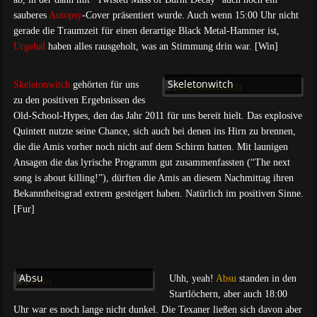
sauberes
Autopsy
-Cover präsentiert wurde. Auch wenn 15:00 Uhr nicht
gerade die Traumzeit für einen derartige Black Metal-Hammer ist,
Urgehal
haben alles rausgeholt, was an Stimmung drin war. [Win]
Skeletonwitch
Skeletonwitch
gehörten für uns
zu den positiven Ergebnissen des
Old-School-Hypes, den das Jahr 2011 für uns bereit hielt. Das explosive
Quintett nutzte seine Chance, sich auch bei denen ins Hirn zu brennen,
die die Amis vorher noch nicht auf dem Schirm hatten. Mit launigen
Ansagen die das lyrische Programm gut zusammenfassten (“The next
song is about killing!”), dürften die Amis an diesem Nachmittag ihren
Bekanntheitsgrad extrem gesteigert haben. Natürlich im positiven Sinne.
[Fur]
Absu
Uhh, yeah!
Absu
standen in den
Startlöchern, aber auch 18:00
Uhr war es noch lange nicht dunkel. Die Texaner ließen sich davon aber