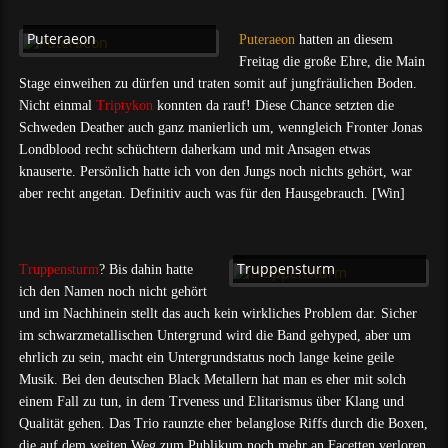
Puteraeon
Puteraeon
hatten an diesem
Freitag die große Ehre, die Main
Stage einweihen zu dürfen und traten somit auf jungfräulichen Boden.
Nicht einmal
Triptykon
konnten da rauf! Diese Chance setzten die
Schweden Deather auch ganz manierlich um, wenngleich Fronter Jonas
Londblood recht schüchtern daherkam und mit Ansagen etwas
knauserte. Persönlich hatte ich von den Jungs noch nichts gehört, war
aber recht angetan. Definitiv auch was für den Hausgebrauch. [Win]
Truppensturm
Truppensturm
? Bis dahin hatte
ich den Namen noch nicht gehört
und im Nachhinein stellt das auch kein wirkliches Problem dar. Sicher
im schwarzmetallischen Untergrund wird die Band gehyped, aber um
ehrlich zu sein, macht ein Untergrundstatus noch lange keine geile
Musik. Bei den deutschen Black Metallern hat man es eher mit solch
einem Fall zu tun, in dem Trveness und Elitarismus über Klang und
Qualität gehen. Das Trio raunzte eher belanglose Riffs durch die Boxen,
die auf dem weiten Weg zum Publikum noch mehr an Facetten verloren