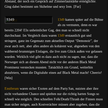
Abstand, der noch ein Gespräch auf Zimmerlautstärke ermöglichte.
Ging dabei bestimmt um Skihelme und sexy Iren. [Fur]
1349
1349
kamen später auf die Bühne
als zu vermuten, denn es war
bereits 2204! EIn unheimlicher Gag, den man so schnell nicht
durchschaut. Im Vergleich dazu waren
1349
erstaunlich gut und
stringent, ganz im Gegensatz zum aktuellen Output “Demonoir”, der
zwar auch nett, aber alles andere als kohärent war, abgesehen von den
wabbernd-brummigen Einlagen, die live zum Glück außen vor gelassen
wurden. Wirklich viel gibt es dazu auch nicht zu sagen, nur, dass die
Norweger sich an diesem Abend nicht vor der anderen Black Metal
Prominenz verstecken mussten. Tatsächlich ein Grund, weiterhin
abzufeiern, wenn die Digitaluhr einen auf Black Metal macht! Cheerio!
[Win]
Ensiferum
waren sicher Exoten auf dem Party.San, nutzten aber ihre
nicht vorhandene Chance und spielten nur die richtig harten Songs so
schnell wie möglich. Den schnellen Folk/Death/Thrash der Finnen muss
man sicher mögen, auch Kostverächter müssen aber zugeben, dass die