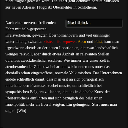
nicht tragbar gewesen wäre. Die Fahrt geht demnach bereits Mittwoch
zur neuen Adresse: Flugplatz Obermehler in Schlotheim.
Nachtblick
Nach einer nervenaufreibenden
Fahrt mit halb-gesperrten
Kreisverkehren, gewagten Überholmanövern und viel unsinniger
Unterhaltung zwischen
Sixteen Horsepower
,
Absu
und
Feist
, kam man
irgendwann abends an der neuen Location an, die zwar landschaftlich
weniger reizvoll, aber durch etwas Asphalt an relevanten Stellen
durchaus zweckdienlicher erschien. Wie immer war unser Zelt in
atemberaubender Zeit bewohnbar und wir konnten uns unter das
ebenfalls schon eingetroffene, normale Volk mischen. Das Unternehmen
endete schließlich damit, dass man erst an sich pornografisch
unterhaltenden Franzosen vorbei musste, um schließlich bei
sympathischen Belgiern zu landen, die uns in die hohe Kunst der
Pfeiferauchens einführten und sich bezüglich der belgischen
Innenpolitik mehr als liberal zeigten. Ein gelungener Start muss man
sagen! [Win]