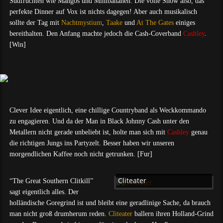
Südfrüchten wie Mangos und Minibananen. Die volle Show also, das
perfekte Dinner auf Vox ist nichts dagegen! Aber auch musikalisch
sollte der Tag mit
Nachtmystium
,
Taake
und
At The Gates
einiges
bereithalten. Den Anfang machte jedoch die Cash-Coverband
Cashley
.
[Win]
Clever Idee eigentlich, eine chillige Countryband als Weckkommando
zu engagieren. Und da der Man in Black Johnny Cash unter den
Metallern nicht gerade unbeliebt ist, holte man sich mit
Cashley
genau
die richtigen Jungs ins Partyzelt. Besser haben wir unseren
morgendlichen Kaffee noch nicht getrunken. [Fur]
Cliteater
“The Great Southern Clitkill”
sagt eigentlich alles. Der
holländische Goregrind ist und bleibt eine geradlinige Sache, da brauch
man nicht groß drumherum reden.
Cliteater
ballern ihren Holland-Grind