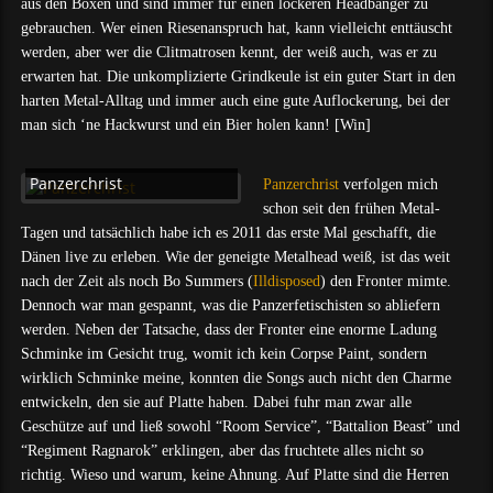
aus den Boxen und sind immer für einen lockeren Headbanger zu
gebrauchen. Wer einen Riesenanspruch hat, kann vielleicht enttäuscht
werden, aber wer die Clitmatrosen kennt, der weiß auch, was er zu
erwarten hat. Die unkomplizierte Grindkeule ist ein guter Start in den
harten Metal-Alltag und immer auch eine gute Auflockerung, bei der
man sich ‘ne Hackwurst und ein Bier holen kann! [Win]
Panzerchrist
Panzerchrist
verfolgen mich
schon seit den frühen Metal-
Tagen und tatsächlich habe ich es 2011 das erste Mal geschafft, die
Dänen live zu erleben. Wie der geneigte Metalhead weiß, ist das weit
nach der Zeit als noch Bo Summers (
Illdisposed
) den Fronter mimte.
Dennoch war man gespannt, was die Panzerfetischisten so abliefern
werden. Neben der Tatsache, dass der Fronter eine enorme Ladung
Schminke im Gesicht trug, womit ich kein Corpse Paint, sondern
wirklich Schminke meine, konnten die Songs auch nicht den Charme
entwickeln, den sie auf Platte haben. Dabei fuhr man zwar alle
Geschütze auf und ließ sowohl “Room Service”, “Battalion Beast” und
“Regiment Ragnarok” erklingen, aber das fruchtete alles nicht so
richtig. Wieso und warum, keine Ahnung. Auf Platte sind die Herren