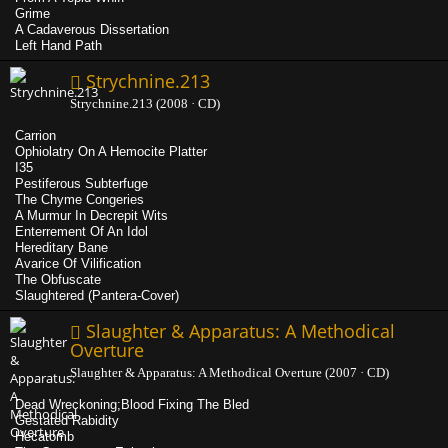
Grime
A Cadaverous Dissertation
Left Hand Path
Strychnine.213
Strychnine.213 (2008 · CD)
Carrion
Ophiolatry On A Hemocite Platter
I35
Pestiferous Subterfuge
The Chyme Congeries
A Murmur In Decrepit Wits
Enterrement Of An Idol
Hereditary Bane
Avarice Of Vilification
The Obfuscate
Slaughtered (Pantera-Cover)
Slaughter & Apparatus: A Methodical
Overture
Slaughter & Apparatus: A Methodical Overture (2007 · CD)
Dead Wreckoning;Blood Fixing The Bled
Gestated Rabidity
Hecatomb