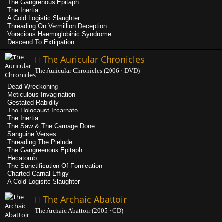
The Gangrenous Epitaph
The Inertia
A Cold Logistic Slaughter
Threading On Vermillion Deception
Voracious Haemoglobinic Syndrome
Descend To Extirpation
The Auricular Chronicles
The Auricular Chronicles (2006 · DVD)
Dead Wreckoning
Meticulous Invagination
Gestated Rabidity
The Holocaust Incarnate
The Inertia
The Saw & The Carnage Done
Sanguine Verses
Threading The Prelude
The Gangreenous Epitaph
Hecatomb
The Sanctification Of Fornication
Charted Carnal Effigy
A Cold Logisitc Slaughter
The Archaic Abattoir
The Archaic Abattoir (2005 · CD)