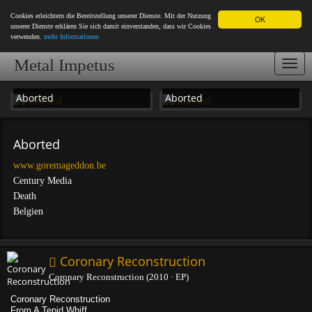
Cookies erleichtern die Bereitstellung unserer Dienste. Mit der Nutzung
OK
unserer Dienste erklären Sie sich damit einverstanden, dass wir Cookies
verwenden.
mehr Informationen
Metal Impetus
Togg
navi
Aborted
Aborted
Aborted
www.goremageddon.be
Century Media
Death
Belgien
Coronary Reconstruction
Coronary Reconstruction (2010 · EP)
Coronary Reconstruction
From A Tepid Whiff