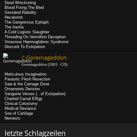
Dead Wreckoning
Blood Fixing The Bled
Gestated Rabidity
Hecatomb
The Gangrenous Epitaph
The Inertia
A Cold Logistic Slaughter
Threading On Vermillion Deception
Voracious Haemoglobinic Syndrome
Descent To Extirpation
Goremageddon
Goremageddon (2003 · CD)
Meticulous Invagination
Parasitic Flesh Resection
Saw & the Carnage Done
Ornaments Derision
Sanguine Verses (...of Extirpation)
Charted Carnal Effigy
Clinical Colostomy
Medical Deviance
Sea of Cartilage
Nemesis
letzte Schlagzeilen