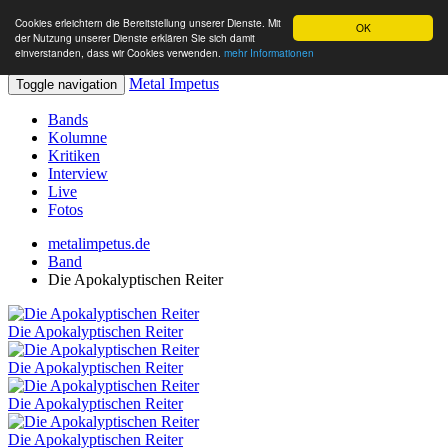
Cookies erleichtern die Bereitstellung unserer Dienste. Mit
OK
der Nutzung unserer Dienste erklären Sie sich damit
einverstanden, dass wir Cookies verwenden.
mehr Informationen
Metal Impetus
Toggle navigation
Bands
Kolumne
Kritiken
Interview
Live
Fotos
metalimpetus.de
Band
Die Apokalyptischen Reiter
Die Apokalyptischen Reiter
Die Apokalyptischen Reiter
Die Apokalyptischen Reiter
Die Apokalyptischen Reiter