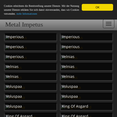
Cookies erleichtern die Bereitstellung unserer Dienste. Mit der Nutzung
OK
unserer Dienste erklären Sie sich damit einverstanden, dass wir Cookies
verwenden.
mehr Informationen
Metal Impetus
Togg
navi
Imperious
Imperious
Imperious
Imperious
Imperious
Velnias
Velnias
Velnias
Velnias
Velnias
Voluspaa
Voluspaa
Voluspaa
Voluspaa
Voluspaa
King Of Asgard
King Of Asgard
King Of Asgard