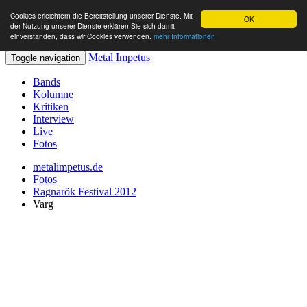
Cookies erleichtern die Bereitstellung unserer Dienste. Mit
OK
der Nutzung unserer Dienste erklären Sie sich damit
einverstanden, dass wir Cookies verwenden.
mehr Informationen
Metal Impetus
Toggle navigation
Bands
Kolumne
Kritiken
Interview
Live
Fotos
metalimpetus.de
Fotos
Ragnarök Festival 2012
Varg