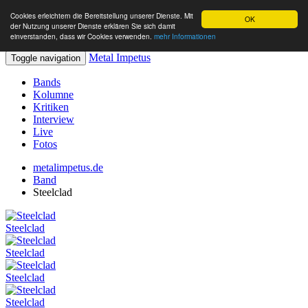
Cookies erleichtern die Bereitstellung unserer Dienste. Mit
OK
der Nutzung unserer Dienste erklären Sie sich damit
einverstanden, dass wir Cookies verwenden.
mehr Informationen
Metal Impetus
Toggle navigation
Bands
Kolumne
Kritiken
Interview
Live
Fotos
metalimpetus.de
Band
Steelclad
Steelclad
Steelclad
Steelclad
Steelclad