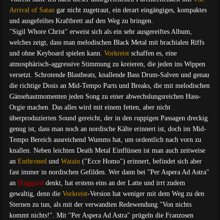
Arrival of Satan
gar nicht zugetraut, ein derart eingängiges, kompaktes
und ausgefeiltes Kraftbrett auf den Weg zu bringen.
"Sigil Whore Christ" erweist sich als ein sehr ausgereiftes Album,
welches zeigt, dass man melodischen Black Metal mit brachialen Riffs
und ohne Keyboard spielen kann.
Vorkreist
schaffen es, eine
atmosphärisch-aggressive Stimmung zu kreieren, die jeden ins Wippen
versetzt. Schrotende Blastbeats, knallende Bass Drum-Salven und genau
die richtige Dosis an Mid-Tempo Parts und Breaks, die mit melodischen
Gänsehautmomenten jeden Song zu einer abwechslungsreichen Hass-
Orgie machen. Das alles wird mit einem fetten, aber nicht
überproduzierten Sound gereicht, der in den ruppigen Passagen dreckig
genug ist, dass man noch an nordische Kälte erinnert ist, doch im Mid-
Tempo Bereich ausreichend Wumms hat, um ordentlich nach vorn zu
knallen. Neben leichten Death Metal Einflüssen ist man auch zeitweise
an
Enthroned
und
Watain
("Ecce Homo") erinnert, befindet sich aber
fast immer in nordischen Gefilden. Wer dann bei "Per Aspera Ad Astra"
an
Haggard
denkt, hat erstens eins an der Latte und irrt zudem
gewaltig, denn die
Vorkreist
-Version hat weniger mit dem Weg zu den
Sternen zu tun, als mit der verwandten Redewendung "Von nichts
kommt nichts!". Mit "Per Aspera Ad Astra" prügeln die Franzosen