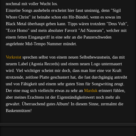
nochmal mit voller Wucht los.
Einzelne Songs aushebeln erscheint hier fasst unsinnig, denn "Sigil
Whore Christ" ist beinahe schon ein Hit-Bündel, wenn es sowas im
Black Metal überhaupt geben kann. Tipps wären trotzdem "Deus Vult",
"Ecce Homo" und mein absoluter Favorit "Ad Nauseam", welcher mit
einem fetten Eingangsriff in eine sehr an die Panzerschweden
angelehnte Mid-Tempo Nummer mündet.
Vorkreist
sprechen selbst von einem neuen Selbstbewusstsein, das mit
neuem Label (Agonia Records) und einem neuen Logo untermauert
wird. Viel wichtiger scheint mir doch, dass man hier eine vor Kraft
strotzende, zeitlose Platte geschustert hat, die fast durchgängig antreibt
und von Fähigkeit und einem sehr guten Sinn für Songwriting zeugt.
Der eine mag sich vielleicht etwas zu sehr an
Marduk
erinnert fühlen,
aber meines Erachtens ist der Eigenständigkeitswert noch mehr als
gewahrt. Überraschend gutes Album! In diesem Sinne, zermalmt die
Baskenmützen!