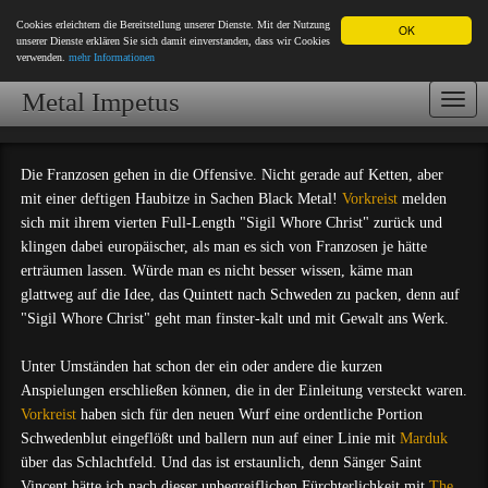
Cookies erleichtern die Bereitstellung unserer Dienste. Mit der Nutzung
OK
unserer Dienste erklären Sie sich damit einverstanden, dass wir Cookies
verwenden.
mehr Informationen
Metal Impetus
Togg
navi
Die Franzosen gehen in die Offensive. Nicht gerade auf Ketten, aber
mit einer deftigen Haubitze in Sachen Black Metal!
Vorkreist
melden
sich mit ihrem vierten Full-Length "Sigil Whore Christ" zurück und
klingen dabei europäischer, als man es sich von Franzosen je hätte
erträumen lassen. Würde man es nicht besser wissen, käme man
glattweg auf die Idee, das Quintett nach Schweden zu packen, denn auf
"Sigil Whore Christ" geht man finster-kalt und mit Gewalt ans Werk.
Unter Umständen hat schon der ein oder andere die kurzen
Anspielungen erschließen können, die in der Einleitung versteckt waren.
Vorkreist
haben sich für den neuen Wurf eine ordentliche Portion
Schwedenblut eingeflößt und ballern nun auf einer Linie mit
Marduk
über das Schlachtfeld. Und das ist erstaunlich, denn Sänger Saint
Vincent hätte ich nach dieser unbegreiflichen Fürchterlichkeit mit
The