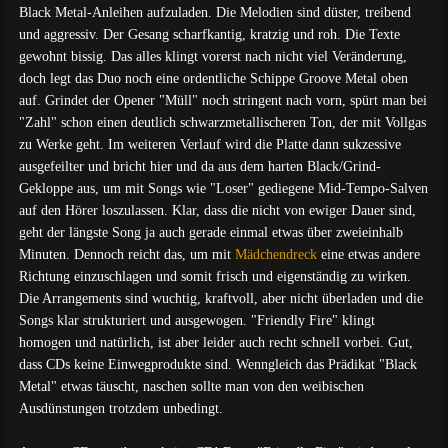
Black Metal-Anleihen aufzuladen. Die Melodien sind düster, treibend
und aggressiv. Der Gesang scharfkantig, kratzig und roh. Die Texte
gewohnt bissig. Das alles klingt vorerst nach nicht viel Veränderung,
doch legt das Duo noch eine ordentliche Schippe Groove Metal oben
auf. Grindet der Opener "Müll" noch stringent nach vorn, spürt man bei
"Zahl" schon einen deutlich schwarzmetallischeren Ton, der mit Vollgas
zu Werke geht. Im weiteren Verlauf wird die Platte dann sukzessive
ausgefeilter und bricht hier und da aus dem harten Black/Grind-
Gekloppe aus, um mit Songs wie "Loser" gediegene Mid-Tempo-Salven
auf den Hörer loszulassen. Klar, dass die nicht von ewiger Dauer sind,
geht der längste Song ja auch gerade einmal etwas über zweieinhalb
Minuten. Dennoch reicht das, um mit
Mädchendreck
eine etwas andere
Richtung einzuschlagen und somit frisch und eigenständig zu wirken.
Die Arrangements sind wuchtig, kraftvoll, aber nicht überladen und die
Songs klar strukturiert und ausgewogen. "Friendly Fire" klingt
homogen und natürlich, ist aber leider auch recht schnell vorbei. Gut,
dass CDs keine Einwegprodukte sind. Wenngleich das Prädikat "Black
Metal" etwas täuscht, naschen sollte man von den weibischen
Ausdünstungen trotzdem unbedingt.