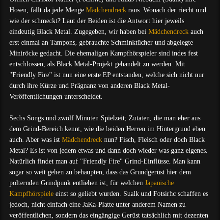
Hosen, fällt da jede Menge
Mädchendreck
raus. Wonach der riecht und
wie der schmeckt? Laut der Beiden ist die Antwort hier jeweils
eindeutig Black Metal. Zugegeben, wir haben bei
Mädchendreck
auch
erst einmal an Tampons, gebrauchte Schminktücher und abgelegte
Miniröcke gedacht. Die ehemaligen Kampfhörspieler sind indes fest
entschlossen, als Black Metal-Projekt gehandelt zu werden. Mit
"Friendly Fire" ist nun eine erste EP entstanden, welche sich nicht nur
durch ihre Kürze und Prägnanz von anderen Black Metal-
Veröffentlichungen unterscheidet.
Sechs Songs und zwölf Minuten Spielzeit; Zutaten, die man eher aus
dem Grind-Bereich kennt, wie die beiden Herren im Hintergrund eben
auch. Aber was ist
Mädchendreck
nun? Fisch, Fleisch oder doch Black
Metal? Es ist von jedem etwas und dann doch wieder was ganz eigenes.
Natürlich findet man auf "Friendly Fire" Grind-Einflüsse. Man kann
sogar so weit gehen zu behaupten, dass das Grundgerüst hier dem
polternden Grindpunk entliehen ist, für welchen
Japanische
Kampfhörspiele
einst so geliebt wurden. Sualk und Fotsirhc schaffen es
jedoch, nicht einfach eine JaKa-Platte unter anderem Namen zu
veröffentlichen, sondern das eingängige Gerüst tatsächlich mit dezenten