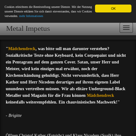
Cookies erleichtern die Bereitstellung unserer Dienste. Mit der Nutzung
OK
unserer Dienste erklären Sie sich damit einverstanden, dass wir Cookies
verwenden.
mehr Informationen
Metal Impetus
Togg
navi
"
Mädchendreck
, was bitte soll man darunter verstehen?
Sozialkritische Texte ohne Keyboard, kein Corpsepaint und nicht
ein Pentagram auf dem ganzen Cover. Satan, unser Herr und
Meister, wird kein einziges mal erwähnt, noch der
Kirchenschändung gehuldigt. Nicht verwunderlich, dass Herr
Kather und Herr Nicodem derartiges auf ihrem eigenen Label
unundeux vertreiben müssen. Wir als elitäre Underground-Black
Metaller und Magazin für die Frau können
Mädchendreck
keinesfalls weiterempfehlen. Ein chauvinistisches Machwerk!"
- Brigitte
Öffnen Christof Kather (Fotsirhc) und Klaus Nicodem (Sualk) ihre