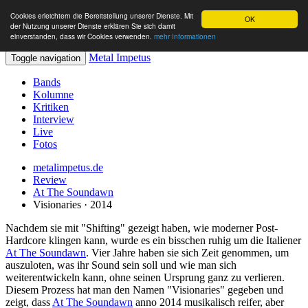
Cookies erleichtern die Bereitstellung unserer Dienste. Mit
OK
der Nutzung unserer Dienste erklären Sie sich damit
einverstanden, dass wir Cookies verwenden.
mehr Informationen
Metal Impetus
Toggle navigation
Bands
Kolumne
Kritiken
Interview
Live
Fotos
metalimpetus.de
Review
At The Soundawn
Visionaries · 2014
Nachdem sie mit "Shifting" gezeigt haben, wie moderner Post-
Hardcore klingen kann, wurde es ein bisschen ruhig um die Italiener
At The Soundawn
. Vier Jahre haben sie sich Zeit genommen, um
auszuloten, was ihr Sound sein soll und wie man sich
weiterentwickeln kann, ohne seinen Ursprung ganz zu verlieren.
Diesem Prozess hat man den Namen "Visionaries" gegeben und
zeigt, dass
At The Soundawn
anno 2014 musikalisch reifer, aber