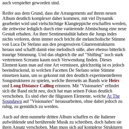
auch verspielter geworden sind.
Reifer aus dem Grund, dass die Arrangements auf ihrem neuen
Album deutlich komplexer daher kommen, mit viel Dynamik
gearbeitet wird und vielschichtige Klangteppiche erschaffen werden,
die zeitweise lediglich durch eine variierende Abmischung eine neue
Gestalt erhalten. An ihrer Sentimentalität haben die Jungs indes
nichts verloren, denn immer noch bricht die melancholische Stimme
von Luca De Stefano aus den progressiven Gitarrenstrukturen
heraus und schafft damit eine melodisch süße, aber ebenso bitterlich
traurige Stimmung. Und das obgleich die auf "Shifting" noch stark
vertretenen Screams kaum noch Verwendung finden. Dieses
Element kann man auf eine Art vermissen, gleichzeitig ist es jedoch
beeindruckend, in welchen Facetten De Stefano seine Stimme
einsetzen kann, um so gekonnt mit den deutlich experimentelleren
Songstrukturen zu spielen, welche ihrerseits an Bands wie
Heirs
und
Long Distance Calling
erinnern. Mit "Visionaries" erfindet
sich die Band nicht neu, doch hat man seinen Fokus deutlich
verschoben. Es sind eher die filigranen Elemente, welche
At The
Soundawn
auf "Visionaries" herausarbeiten, ohne dabei jedoch zu
ruhig, zu gemütlich zu werden.
Auch auf dem nunmehr dritten Album schaffen es die Italiener
aufwühlende und berührende Musik zu schreiben, doch haben sie
ihren Ansatz verschoben. Man muss sich auf komplexe Strukturen