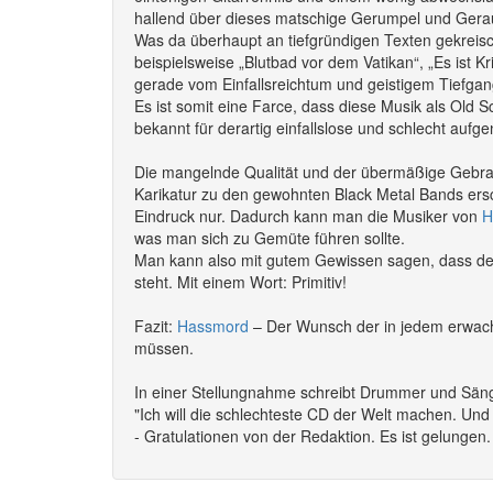
hallend über dieses matschige Gerumpel und Geraus
Was da überhaupt an tiefgründigen Texten gekreischt
beispielsweise „Blutbad vor dem Vatikan“, „Es ist 
gerade vom Einfallsreichtum und geistigem Tiefgan
Es ist somit eine Farce, dass diese Musik als Old S
bekannt für derartig einfallslose und schlecht au
Die mangelnde Qualität und der übermäßige Gebrauc
Karikatur zu den gewohnten Black Metal Bands ersc
Eindruck nur. Dadurch kann man die Musiker von
H
was man sich zu Gemüte führen sollte.
Man kann also mit gutem Gewissen sagen, dass der 
steht. Mit einem Wort: Primitiv!
Fazit:
Hassmord
– Der Wunsch der in jedem erwacht
müssen.
In einer Stellungnahme schreibt Drummer und Sän
"Ich will die schlechteste CD der Welt machen. Und 
- Gratulationen von der Redaktion. Es ist gelungen.