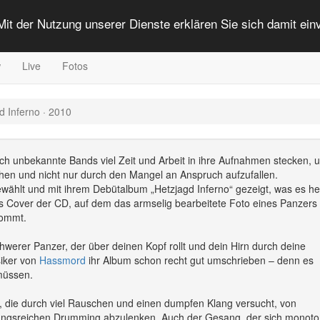
 Mit der Nutzung unserer Dienste erklären Sie sich damit ei
w
Live
Fotos
d Inferno · 2010
uch unbekannte Bands viel Zeit und Arbeit in ihre Aufnahmen stecken, 
chen und nicht nur durch den Mangel an Anspruch aufzufallen.
wählt und mit ihrem Debütalbum „Hetzjagd Inferno“ gezeigt, was es he
s Cover der CD, auf dem das armselig bearbeitete Foto eines Panzers
kommt.
hwerer Panzer, der über deinen Kopf rollt und dein Hirn durch deine
siker von
Hassmord
ihr Album schon recht gut umschrieben – denn es
müssen.
ät, die durch viel Rauschen und einen dumpfen Klang versucht, von
lungsreichen Drumming abzulenken. Auch der Gesang, der sich monot