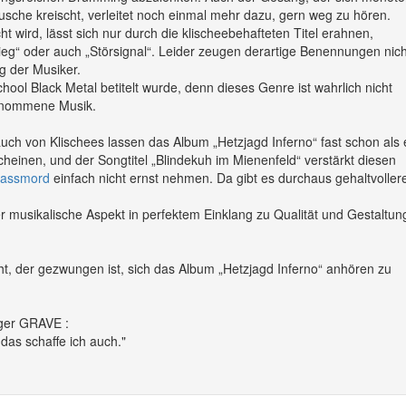
che kreischt, verleitet noch einmal mehr dazu, gern weg zu hören.
 wird, lässt sich nur durch die klischeebehafteten Titel erahnen,
Krieg“ oder auch „Störsignal“. Leider zeugen derartige Benennungen nich
g der Musiker.
chool Black Metal betitelt wurde, denn dieses Genre ist wahrlich nicht
fgenommene Musik.
h von Klischees lassen das Album „Hetzjagd Inferno“ fast schon als 
heinen, und der Songtitel „Blindekuh im Mienenfeld“ verstärkt diesen
assmord
einfach nicht ernst nehmen. Da gibt es durchaus gehaltvoller
musikalische Aspekt in perfektem Einklang zu Qualität und Gestaltun
, der gezwungen ist, sich das Album „Hetzjagd Inferno“ anhören zu
ger GRAVE :
das schaffe ich auch."