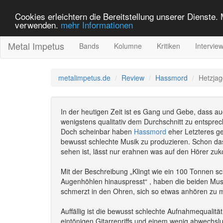
Cookies erleichtern die Bereitstellung unserer Dienste.
verwenden.
mehr Informationen
Metal Impetus
Bands
Kolumne
Kritiken
Intervie
metalimpetus.de
Review
Hassmord
Hetzjag
In der heutigen Zeit ist es Gang und Gebe, dass a
wenigstens qualitativ dem Durchschnitt zu entspre
Doch scheinbar haben
Hassmord
eher Letzteres ge
bewusst schlechte Musik zu produzieren. Schon da
sehen ist, lässt nur erahnen was auf den Hörer zu
Mit der Beschreibung „Klingt wie ein 100 Tonnen sc
Augenhöhlen hinauspresst“ , haben die beiden Mu
schmerzt in den Ohren, sich so etwas anhören zu 
Auffällig ist die bewusst schlechte Aufnahmequalit
eintönigen Gitarrenriffs und einem wenig abwechs