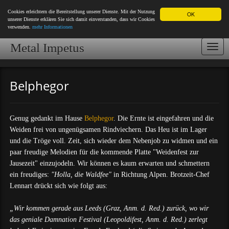
Cookies erleichtern die Bereitstellung unserer Dienste. Mit der Nutzung
OK
unserer Dienste erklären Sie sich damit einverstanden, dass wir Cookies
verwenden.
mehr Informationen
Metal Impetus
Togg
navi
Belphegor
Genug gedankt im Hause
Belphegor
. Die Ernte ist eingefahren und die
Weiden frei von ungenügsamen Rindviechern. Das Heu ist im Lager
und die Tröge voll. Zeit, sich wieder dem Nebenjob zu widmen und ein
paar freudige Melodien für die kommende Platte "Weidenfest zur
Jausezeit" einzujodeln. Wir können es kaum erwarten und schmettern
ein freudiges:
"Holla, die Waldfee"
in Richtung Alpen. Brotzeit-Chef
Lennart drückt sich wie folgt aus:
„Wir kommen gerade aus Leeds (Graz, Anm. d. Red.) zurück, wo wir
das geniale Damnation Festival (Leopoldifest, Anm. d. Red.) zerlegt