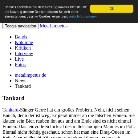
Cookies erleichtern die Bereitstellung unserer Dienste. Mit
OK
der Nutzung unserer Dienste erklären Sie sich damit
einverstanden, dass wir Cookies verwenden.
mehr Informationen
Metal Impetus
Toggle navigation
Bands
Kolumne
Kritiken
Interview
Live
Fotos
metalimpetus.de
News
Tankard
Tankard
Tankard
-Sänger Gerre hat ein großes Problem. Nein, nicht seinen
Bauch, denn der ist weg. Er gerät immer an die falschen Frauen. Sie
klauen sein Bier, rauben ihn aus und am Ende sind es nicht einmal
Frauen. Das leidvolle Schicksal des mittelständigen Mannes im Pott.
Einmal nicht richtig geschaut, schon hat man eine Drag-Queen im
Bett. Aber vielleicht hätte man es merken können, wenn sich