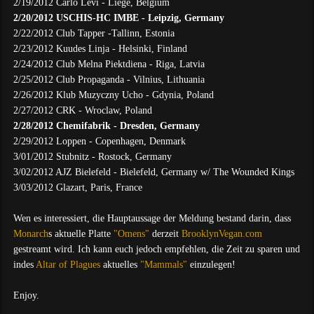
2/19/2012 Carlo Levi - Liège, Belgium
2/20/2012 USCHIS-HC IMBE - Leipzig, Germany
2/22/2012 Club Tapper -Tallinn, Estonia
2/23/2012 Kuudes Linja - Helsinki, Finland
2/24/2012 Club Melna Piektdiena - Riga, Latvia
2/25/2012 Club Propaganda - Vilnius, Lithuania
2/26/2012 Klub Muzyczny Ucho - Gdynia, Poland
2/27/2012 CRK - Wroclaw, Poland
2/28/2012 Chemifabrik - Dresden, Germany
2/29/2012 Loppen - Copenhagen, Denmark
3/01/2012 Stubnitz - Rostock, Germany
3/02/2012 AJZ Bielefeld - Bielefeld, Germany w/ The Wounded Kings
3/03/2012 Glazart, Paris, France
Wen es interessiert, die Hauptaussage der Meldung bestand darin, dass
Monarch
s aktuelle Platte
"Omens"
derzeit
BrooklynVegan.com
gestreamt wird. Ich kann euch jedoch empfehlen, die Zeit zu sparen und
indes
Altar of Plagues
aktuelles
"Mammals"
einzulegen!
Enjoy.