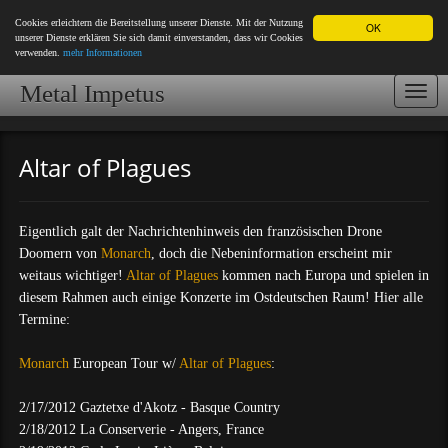
Cookies erleichtern die Bereitstellung unserer Dienste. Mit der Nutzung
OK
unserer Dienste erklären Sie sich damit einverstanden, dass wir Cookies
verwenden.
mehr Informationen
Metal Impetus
Togg
navi
Altar of Plagues
Eigentlich galt der Nachrichtenhinweis den französischen Drone
Doomern von
Monarch
, doch die Nebeninformation erscheint mir
weitaus wichtiger!
Altar of Plagues
kommen nach Europa und spielen in
diesem Rahmen auch einige Konzerte im Ostdeutschen Raum! Hier alle
Termine:
Monarch
European Tour w/
Altar of Plagues
:
2/17/2012 Gaztetxe d'Akotz - Basque Country
2/18/2012 La Conserverie - Angers, France