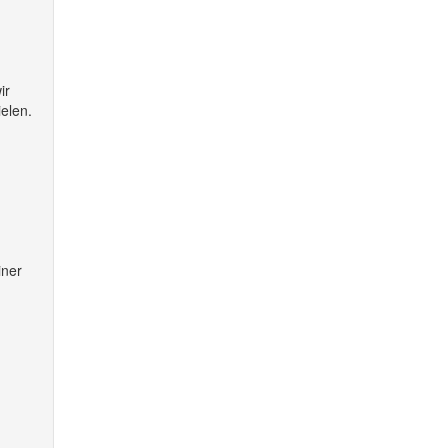
ir
ielen.
iner