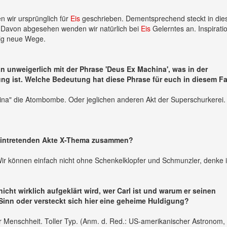
en wir ursprünglich für
Eis
geschrieben. Dementsprechend steckt in die
it. Davon abgesehen wenden wir natürlich bei
Eis
Gelerntes an. Inspirati
llig neue Wege.
unweigerlich mit der Phrase 'Deus Ex Machina', was in der
ung ist. Welche Bedeutung hat diese Phrase für euch in diesem Fa
china" die Atombombe. Oder jeglichen anderen Akt der Superschurkerei.
 eintretenden Akte X-Thema zusammen?
Wir können einfach nicht ohne Schenkelklopfer und Schmunzler, denke i
icht wirklich aufgeklärt wird, wer Carl ist und warum er seinen
Sinn oder versteckt sich hier eine geheime Huldigung?
er Menschheit. Toller Typ. (Anm. d. Red.: US-amerikanischer Astronom,