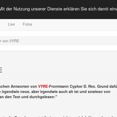
 Mit der Nutzung unserer Dienste erklären Sie sich damit ei
w
Live
Fotos
er von VYRE
E
frischen Antworten von
VYRE
-Frontmann Cypher D. Rex. Grund dafür
, die irgendwie neue, aber irgendwie auch alt ist und sowieso von
 an den Text und durchgelesen:"