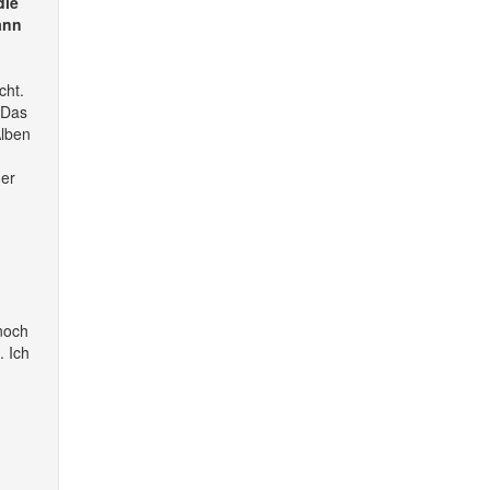
die
ann
cht.
. Das
Alben
ger
.
noch
. Ich