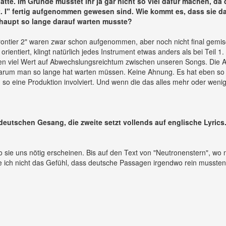
tte. Im Grunde musstet ihr ja gar nicht so viel dafür machen, da 
 Pt. I" fertig aufgenommen gewesen sind. Wie kommt es, dass sie d
haupt so lange darauf warten musste?
Frontier 2" waren zwar schon aufgenommen, aber noch nicht final gemis
rientiert, klingt natürlich jedes Instrument etwas anders als bei Teil 1
gen viel Wert auf Abwechslungsreichtum zwischen unseren Songs. Die 
 warum man so lange hat warten müssen. Keine Ahnung. Es hat eben so
so eine Produktion involviert. Und wenn die das alles mehr oder weni
 deutschen Gesang, die zweite setzt vollends auf englische Lyrics
 sie uns nötig erscheinen. Bis auf den Text von "Neutronenstern", wo 
 ich nicht das Gefühl, dass deutsche Passagen irgendwo rein mussten