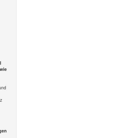
l
 wie
und
rz
ngen