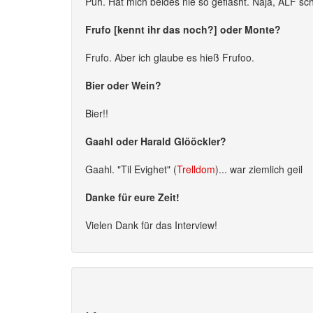
Puh. Hat mich beides nie so geflasht. Naja, ALF sch
Frufo [kennt ihr das noch?] oder Monte?
Frufo. Aber ich glaube es hieß Frufoo.
Bier oder Wein?
Bier!!
Gaahl oder Harald Glööckler?
Gaahl. "Til Evighet" (
Trelldom
)... war ziemlich geil
Danke für eure Zeit!
Vielen Dank für das Interview!