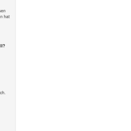
sen
on hat
ll?
ch.