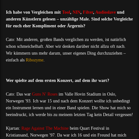
Ich habe von Vergleichen mit
Tool
,
NIN
,
Filter
,
Audioslave
und
anderen Künstlern gelesen – unzählige Male. Sind solche Vergleiche
für euch eher Kompliment oder Ärgernis?
Cato: Mit anderen, großen Bands verglichen zu werden, ist natürlich
schon schmeichelhaft. Aber wir denken darüber nicht allzu oft nach.
Wir kümmern uns mehr darum, unser eigenes Ding durchzuziehen –
einfach als
Ribozyme
.
Wer spielte auf dem ersten Konzert, auf dem ihr wart?
Cato: Das war
Guns N' Roses
im Valle Hovin Stadium in Oslo,
Norwegen '93. Ich war 15 und nach dem Konzert wollte ich unbedingt
ein Instrument lernen und in einer Band spielen. Die Show hat mich so
beeindruckt, ich werde bis zu meinem letzten Tag kein Detail vergessen!
Kjartan:
Rage Against The Machine
beim Quart Festival in
Kristiansand, Norwegen '97. Da war ich 16 und ein Freund hat mich