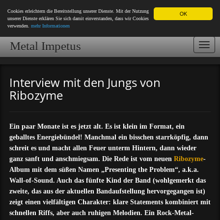
Cookies erleichtern die Bereitstellung unserer Dienste. Mit der Nutzung
OK
unserer Dienste erklären Sie sich damit einverstanden, dass wir Cookies
verwenden.
mehr Informationen
Metal Impetus
Togg
navi
Interview mit den Jungs von
Ribozyme
Ein paar Monate ist es jetzt alt. Es ist klein im Format, ein
geballtes Energiebündel! Manchmal ein bisschen starrköpfig, dann
schreit es und macht allen Feuer unterm Hintern, dann wieder
ganz sanft und anschmiegsam. Die Rede ist vom neuen
Ribozyme
-
Album mit dem süßen Namen „Presenting the Problem“, a.k.a.
Wall-of-Sound. Auch das fünfte Kind der Band (wohlgemerkt das
zweite, das aus der aktuellen Bandaufstellung hervorgegangen ist)
zeigt einen vielfältigen Charakter: klare Statements kombiniert mit
schnellen Riffs, aber auch ruhigen Melodien. Ein Rock-Metal-