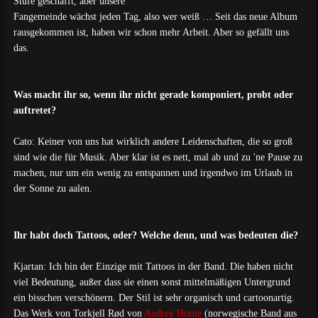
Stufe geschafft, aber unsere
Fangemeinde wächst jeden Tag, also wer weiß … Seit das neue Album
rausgekommen ist, haben wir schon mehr Arbeit. Aber so gefällt uns
das.
Was macht ihr so, wenn ihr nicht gerade komponiert, probt oder
auftretet?
Cato: Keiner von uns hat wirklich andere Leidenschaften, die so groß
sind wie die für Musik. Aber klar ist es nett, mal ab und zu 'ne Pause zu
machen, nur um ein wenig zu entspannen und irgendwo im Urlaub in
der Sonne zu aalen.
Ihr habt doch Tattoos, oder? Welche denn, und was bedeuten die?
Kjartan: Ich bin der Einzige mit Tattoos in der Band. Die haben nicht
viel Bedeutung, außer dass sie einen sonst mittelmäßigen Untergrund
ein bisschen verschönern. Der Stil ist sehr organisch und cartoonartig.
Das Werk von Torkjell Rød von
Audrey Horne
(norwegische Band aus