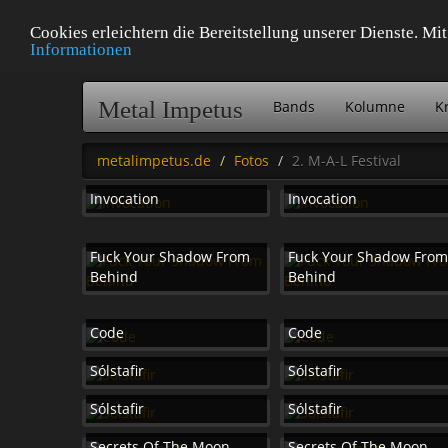
Cookies erleichtern die Bereitstellung unserer Dienste. M
Informationen
Metal Impetus
Bands
Kolumne
Kr
metalimpetus.de
Fotos
2. M-A-L Festival
Invocation
Invocation
Fuck Your Shadow From
Fuck Your Shadow Fro
Behind
Behind
Code
Code
Sólstafir
Sólstafir
Sólstafir
Sólstafir
Secrets Of The Moon
Secrets Of The Moon