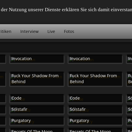
it der Nutzung unserer Dienste erklären Sie sich damit einvers
itiken
Interview
Live
Fotos
Invocation
Invocation
I
m
Fuck Your Shadow From
Fuck Your Shadow From
F
Behind
Behind
B
Code
Code
Só
Sólstafir
Sólstafir
Só
Purgatory
Purgatory
P
Secrets Of The Moon
Secrets Of The Moon
S