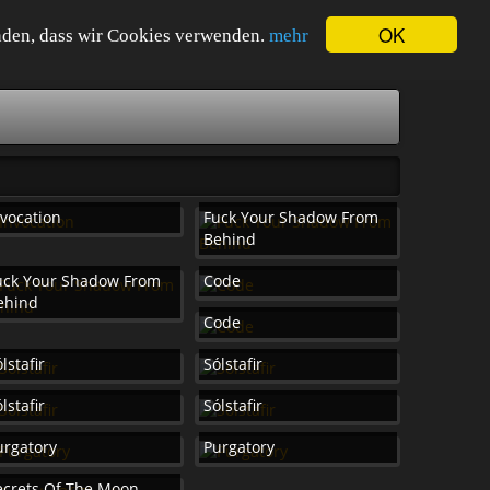
OK
tanden, dass wir Cookies verwenden.
mehr
nvocation
Fuck Your Shadow From
Behind
uck Your Shadow From
Code
ehind
Code
lstafir
Sólstafir
lstafir
Sólstafir
urgatory
Purgatory
ecrets Of The Moon