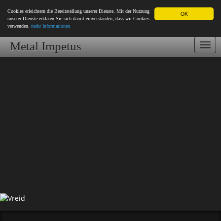
Cookies erleichtern die Bereitstellung unserer Dienste. Mit der Nutzung
OK
unserer Dienste erklären Sie sich damit einverstanden, dass wir Cookies
verwenden.
mehr Informationen
Metal Impetus
Togg
navi