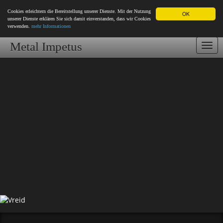
Cookies erleichtern die Bereitstellung unserer Dienste. Mit der Nutzung
OK
unserer Dienste erklären Sie sich damit einverstanden, dass wir Cookies
verwenden.
mehr Informationen
Metal Impetus
Togg
navi