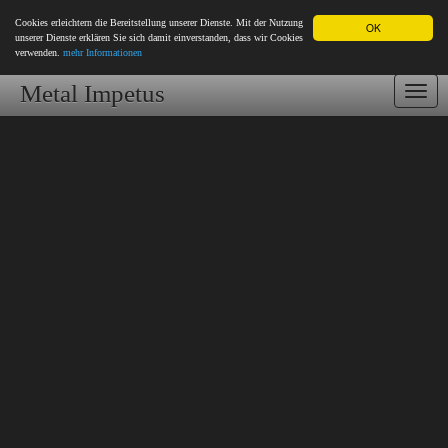
Cookies erleichtern die Bereitstellung unserer Dienste. Mit der Nutzung
OK
unserer Dienste erklären Sie sich damit einverstanden, dass wir Cookies
verwenden.
mehr Informationen
Metal Impetus
Togg
navi