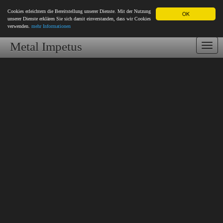
Cookies erleichtern die Bereitstellung unserer Dienste. Mit der Nutzung
OK
unserer Dienste erklären Sie sich damit einverstanden, dass wir Cookies
verwenden.
mehr Informationen
Metal Impetus
Togg
navi