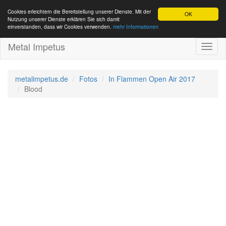
Cookies erleichtern die Bereitstellung unserer Dienste. Mit der
OK
Nutzung unserer Dienste erklären Sie sich damit
einverstanden, dass wir Cookies verwenden.
mehr Informationen
Metal Impetus
Toggl
naviga
metalimpetus.de
Fotos
In Flammen Open Air 2017
Blood