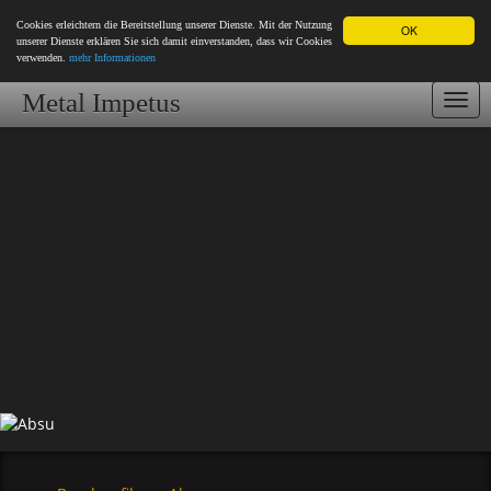
Cookies erleichtern die Bereitstellung unserer Dienste. Mit der Nutzung
OK
unserer Dienste erklären Sie sich damit einverstanden, dass wir Cookies
verwenden.
mehr Informationen
Metal Impetus
Togg
navi