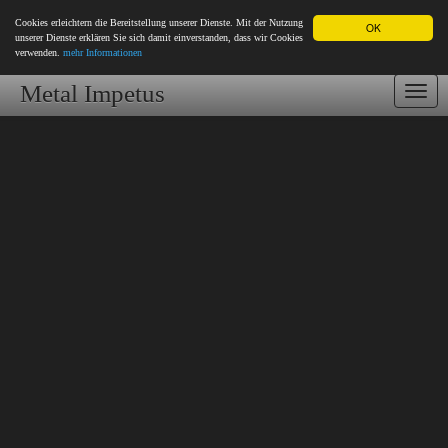
Cookies erleichtern die Bereitstellung unserer Dienste. Mit der Nutzung
OK
unserer Dienste erklären Sie sich damit einverstanden, dass wir Cookies
verwenden.
mehr Informationen
Metal Impetus
Togg
navi