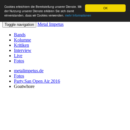
Cookies erleichtern die Bereitstellung unserer Dienste. Mit
OK
der Nutzung unserer Dienste erklären Sie sich damit
einverstanden, dass wir Cookies verwenden.
mehr Informationen
Metal Impetus
Toggle navigation
Bands
Kolumne
Kritiken
Interview
Live
Fotos
metalimpetus.de
Fotos
Party.San Open Air 2016
Goatwhore