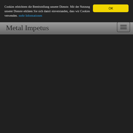
Cookies erleichtern die Bereitstellung unserer Dienste. Mit der Nutzung
OK
unserer Dienste erklären Sie sich damit einverstanden, dass wir Cookies
verwenden.
mehr Informationen
Metal Impetus
Togg
navi