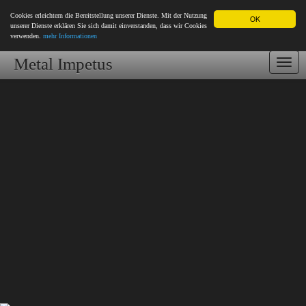
Cookies erleichtern die Bereitstellung unserer Dienste. Mit der Nutzung
OK
unserer Dienste erklären Sie sich damit einverstanden, dass wir Cookies
verwenden.
mehr Informationen
Metal Impetus
Togg
navi