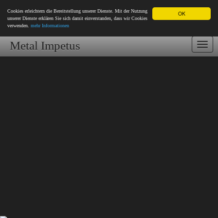
Cookies erleichtern die Bereitstellung unserer Dienste. Mit der Nutzung
OK
unserer Dienste erklären Sie sich damit einverstanden, dass wir Cookies
verwenden.
mehr Informationen
Metal Impetus
Togg
navi