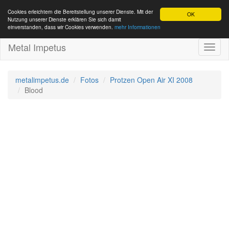
Cookies erleichtern die Bereitstellung unserer Dienste. Mit der
OK
Nutzung unserer Dienste erklären Sie sich damit
einverstanden, dass wir Cookies verwenden.
mehr Informationen
Metal Impetus
Toggl
naviga
metalimpetus.de
Fotos
Protzen Open Air XI 2008
Blood