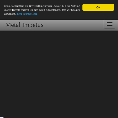
Cookies erleichtern die Bereitstellung unserer Dienste. Mit der Nutzung
OK
unserer Dienste erklären Sie sich damit einverstanden, dass wir Cookies
verwenden.
mehr Informationen
Metal Impetus
Togg
navi