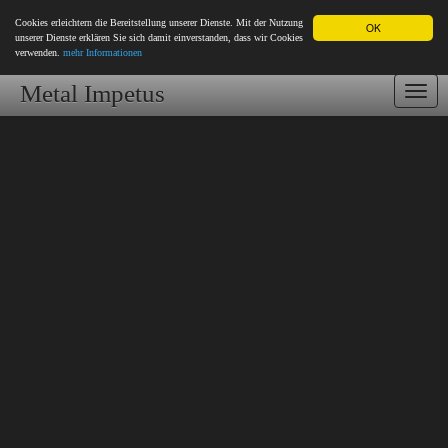
Cookies erleichtern die Bereitstellung unserer Dienste. Mit der Nutzung
OK
unserer Dienste erklären Sie sich damit einverstanden, dass wir Cookies
verwenden.
mehr Informationen
Metal Impetus
Togg
navi