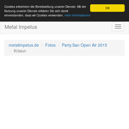
Cookies erleichtern die Bereitstellung unserer Dienste. Mit der
OK
Nutzung unserer Dienste erklären Sie sich damit
einverstanden, dass wir Cookies verwenden.
mehr Informationen
Metal Impetus
Toggl
naviga
metalimpetus.de
Fotos
Party.San Open Air 2015
Krisiun