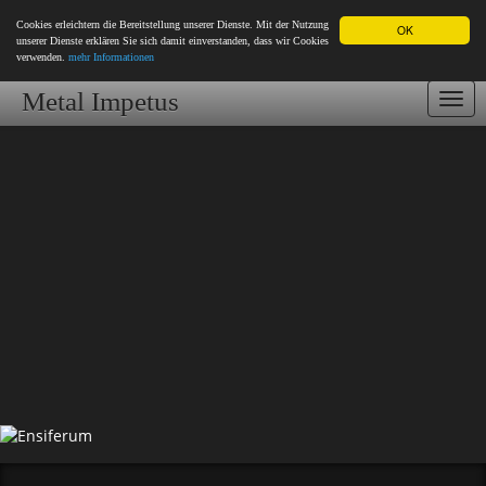
Cookies erleichtern die Bereitstellung unserer Dienste. Mit der Nutzung
OK
unserer Dienste erklären Sie sich damit einverstanden, dass wir Cookies
verwenden.
mehr Informationen
Metal Impetus
Togg
navi