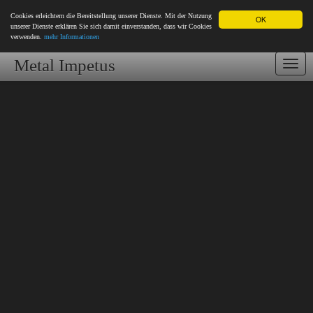
Cookies erleichtern die Bereitstellung unserer Dienste. Mit der Nutzung
OK
unserer Dienste erklären Sie sich damit einverstanden, dass wir Cookies
verwenden.
mehr Informationen
Metal Impetus
Togg
navi