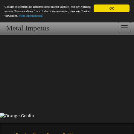
Cookies erleichtern die Bereitstellung unserer Dienste. Mit der Nutzung
OK
unserer Dienste erklären Sie sich damit einverstanden, dass wir Cookies
verwenden.
mehr Informationen
Metal Impetus
Togg
navi