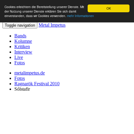
Cookies erleichtern die Bereitstellung unserer Dienste. Mit
OK
der Nutzung unserer Dienste erklären Sie sich damit
einverstanden, dass wir Cookies verwenden.
mehr Informationen
Metal Impetus
Toggle navigation
Bands
Kolumne
Kritiken
Interview
Live
Fotos
metalimpetus.de
Fotos
Ragnarök Festival 2010
Sólstafir