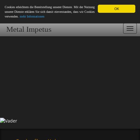
Cookies erleichtern die Bereitstellung unserer Dienste. Mit der Nutzung
OK
unserer Dienste erklären Sie sich damit einverstanden, dass wir Cookies
verwenden.
mehr Informationen
Metal Impetus
Togg
navi