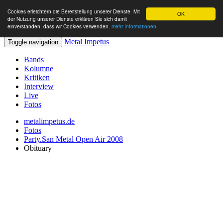
Cookies erleichtern die Bereitstellung unserer Dienste. Mit
OK
der Nutzung unserer Dienste erklären Sie sich damit
einverstanden, dass wir Cookies verwenden.
mehr Informationen
Metal Impetus
Toggle navigation
Bands
Kolumne
Kritiken
Interview
Live
Fotos
metalimpetus.de
Fotos
Party.San Metal Open Air 2008
Obituary