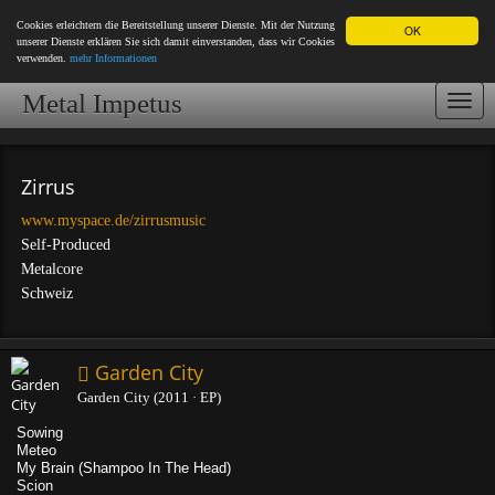
Cookies erleichtern die Bereitstellung unserer Dienste. Mit der Nutzung
OK
unserer Dienste erklären Sie sich damit einverstanden, dass wir Cookies
verwenden.
mehr Informationen
Metal Impetus
Togg
navi
Zirrus
www.myspace.de/zirrusmusic
Self-Produced
Metalcore
Schweiz
Garden City
Garden City (2011 · EP)
Sowing
Meteo
My Brain (Shampoo In The Head)
Scion