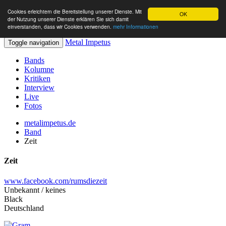
Cookies erleichtern die Bereitstellung unserer Dienste. Mit
OK
der Nutzung unserer Dienste erklären Sie sich damit
einverstanden, dass wir Cookies verwenden.
mehr Informationen
Metal Impetus
Toggle navigation
Bands
Kolumne
Kritiken
Interview
Live
Fotos
metalimpetus.de
Band
Zeit
Zeit
www.facebook.com/rumsdiezeit
Unbekannt / keines
Black
Deutschland