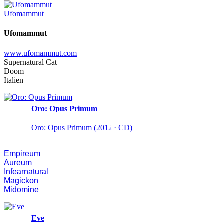
Ufomammut
Ufomammut
www.ufomammut.com
Supernatural Cat
Doom
Italien
Oro: Opus Primum
Oro: Opus Primum (2012 · CD)
Empireum
Aureum
Infearnatural
Magickon
Midomine
Eve