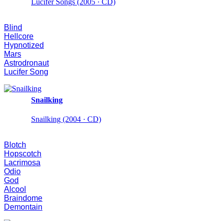
Lucifer Songs (2005 · CD)
Blind
Hellcore
Hypnotized
Mars
Astrodronaut
Lucifer Song
Snailking
Snailking (2004 · CD)
Blotch
Hopscotch
Lacrimosa
Odio
God
Alcool
Braindome
Demontain