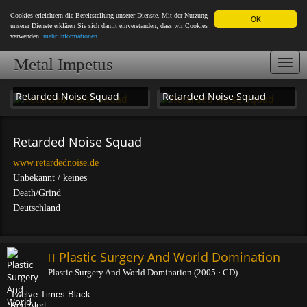
Cookies erleichtern die Bereitstellung unserer Dienste. Mit der Nutzung
OK
unserer Dienste erklären Sie sich damit einverstanden, dass wir Cookies
verwenden.
mehr Informationen
Metal Impetus
Togg
navi
Retarded Noise Squad
Retarded Noise Squad
Retarded Noise Squad
www.retardednoise.de
Unbekannt / keines
Death/Grind
Deutschland
Plastic Surgery And World Domination
Plastic Surgery And World Domination (2005 · CD)
Twelve Times Black
Red Alert