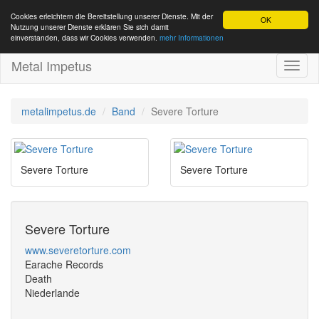
Cookies erleichtern die Bereitstellung unserer Dienste. Mit der
OK
Nutzung unserer Dienste erklären Sie sich damit
einverstanden, dass wir Cookies verwenden.
mehr Informationen
Metal Impetus
Toggl
naviga
metalimpetus.de
Band
Severe Torture
Severe Torture
Severe Torture
Severe Torture
www.severetorture.com
Earache Records
Death
Niederlande