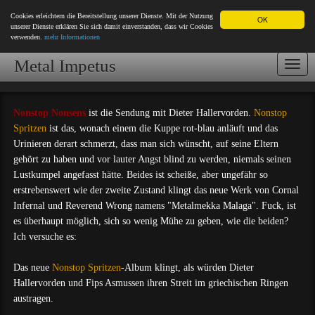
Cookies erleichtern die Bereitstellung unserer Dienste. Mit der Nutzung
OK
unserer Dienste erklären Sie sich damit einverstanden, dass wir Cookies
verwenden.
mehr Informationen
Metal Impetus
Togg
navi
Nonstop Nonsens
ist die Sendung mit Dieter Hallervorden.
Nonstop
Spritzen
ist das, wonach einem die Kuppe rot-blau anläuft und das
Urinieren derart schmerzt, dass man sich wünscht, auf seine Eltern
gehört zu haben und vor lauter Angst blind zu werden, niemals seinen
Lustkumpel angefasst hätte. Beides ist scheiße, aber ungefähr so
erstrebenswert wie der zweite Zustand klingt das neue Werk von Cornal
Infernal und Reverend Wrong namens "Metalmekka Malaga". Fuck, ist
es überhaupt möglich, sich so wenig Mühe zu geben, wie die beiden?
Ich versuche es:
Das neue
Nonstop Spritzen
-Album klingt, als würden Dieter
Hallervorden und Fips Asmussen ihren Streit im griechischen Ringen
austragen.