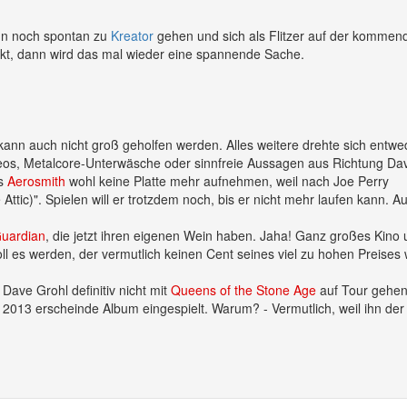
nn noch spontan zu
Kreator
gehen und sich als Flitzer auf der kommen
kt, dann wird das mal wieder eine spannende Sache.
ann auch nicht groß geholfen werden. Alles weitere drehte sich entwe
eos, Metalcore-Unterwäsche oder sinnfreie Aussagen aus Richtung Da
ss
Aerosmith
wohl keine Platte mehr aufnehmen, weil nach Joe Perry
Attic)". Spielen will er trotzdem noch, bis er nicht mehr laufen kann. Au
Guardian
, die jetzt ihren eigenen Wein haben. Jaha! Ganz großes Kino
ll es werden, der vermutlich keinen Cent seines viel zu hohen Preises 
ave Grohl definitiv nicht mit
Queens of the Stone Age
auf Tour gehe
as 2013 erscheinde Album eingespielt. Warum? - Vermutlich, weil ihn der