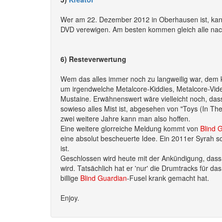
Wer am 22. Dezember 2012 in Oberhausen ist, ka
DVD verewigen. Am besten kommen gleich alle nac
6) Resteverwertung
Wem das alles immer noch zu langweilig war, dem k
um irgendwelche Metalcore-Kiddies, Metalcore-Vid
Mustaine. Erwähnenswert wäre vielleicht noch, da
sowieso alles Mist ist, abgesehen von "Toys (In The 
zwei weitere Jahre kann man also hoffen.
Eine weitere glorreiche Meldung kommt von
Blind 
eine absolut bescheuerte Idee. Ein 2011er Syrah so
ist.
Geschlossen wird heute mit der Ankündigung, dass D
wird. Tatsächlich hat er 'nur' die Drumtracks für d
billige
Blind Guardian
-Fusel krank gemacht hat.
Enjoy.