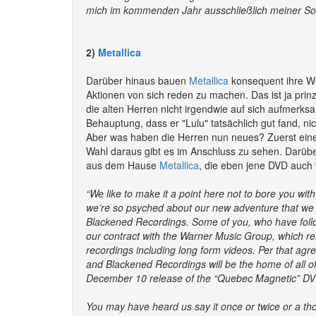
mich im kommenden Jahr ausschließlich meiner Sol
2)
Metallica
Darüber hinaus bauen
Metallica
konsequent ihre We
Aktionen von sich reden zu machen. Das ist ja prin
die alten Herren nicht irgendwie auf sich aufmer
Behauptung, dass er "Lulu" tatsächlich gut fand, ni
Aber was haben die Herren nun neues? Zuerst eine
Wahl daraus gibt es im Anschluss zu sehen. Darübe
aus dem Hause
Metallica
, die eben jene DVD auch v
“We like to make it a point here not to bore you wi
we’re so psyched about our new adventure that we jus
Blackened Recordings. Some of you, who have follo
our contract with the Warner Music Group, which resu
recordings including long form videos. Per that agr
and Blackened Recordings will be the home of all of
December 10 release of the “Quebec Magnetic” DV
You may have heard us say it once or twice or a thou