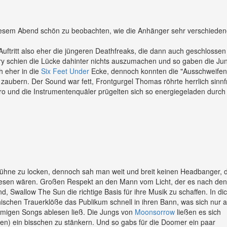
esem Abend schön zu beobachten, wie die Anhänger sehr verschieden
ftritt also eher die jüngeren Deathfreaks, die dann auch geschlossen 
ry schien die Lücke dahinter nichts auszumachen und so gaben die Ju
h eher in die
Six Feet Under
Ecke, dennoch konnten die "Ausschweife
zaubern. Der Sound war fett, Frontgurgel Thomas röhrte herrlich sinnf
o und die Instrumentenquäler prügelten sich so energiegeladen durch
hne zu locken, dennoch sah man weit und breit keinen Headbanger, d
esen wären. Großen Respekt an den Mann vom Licht, der es nach den
d, Swallow The Sun die richtige Basis für ihre Musik zu schaffen. In d
hischen Trauerklöße das Publikum schnell in ihren Bann, was sich nur 
tmigen Songs ablesen ließ. Die Jungs von
Moonsorrow
ließen es sich
en) ein bisschen zu stänkern. Und so gabs für die Doomer ein paar