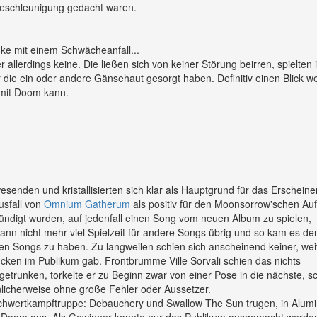
beschleunigung gedacht waren.
ke mit einem Schwächeanfall...
lerdings keine. Die ließen sich von keiner Störung beirren, spielten 
ür die ein oder andere Gänsehaut gesorgt haben. Definitiv einen Blick we
 mit Doom kann.
esenden und kristallisierten sich klar als Hauptgrund für das Erscheine
Ausfall von
Omnium Gatherum
als positiv für den Moonsorrow'schen Auft
kündigt wurden, auf jedenfall einen Song vom neuen Album zu spielen,
dann nicht mehr viel Spielzeit für andere Songs übrig und so kam es de
nten Songs zu haben. Zu langweilen schien sich anscheinend keiner, we
ken im Publikum gab. Frontbrumme Ville Sorvali schien das nichts
getrunken, torkelte er zu Beginn zwar von einer Pose in die nächste, s
nlicherweise ohne große Fehler oder Aussetzer.
 Schwertkampftruppe: Debauchery und Swallow The Sun trugen, in Alum