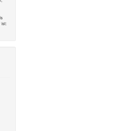
n,
ds
ist: