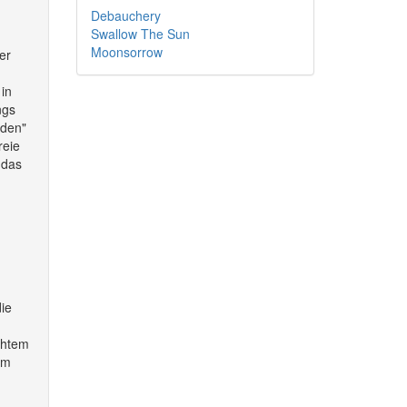
Debauchery
Swallow The Sun
Moonsorrow
er
in
ngs
nden"
reie
 das
ie
ichtem
am