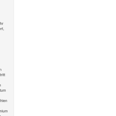
ihr
rt,
n
ritt
n
itum
chien
inium