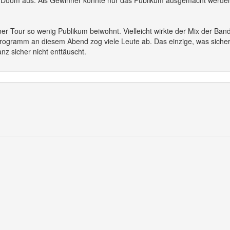
nd Doom aus. Als Gewinner konnte nur das Publikum ausgemacht werde
er Tour so wenig Publikum beiwohnt. Vielleicht wirkte der Mix der Ban
programm an diesem Abend zog viele Leute ab. Das einzige, was sicher 
nz sicher nicht enttäuscht.