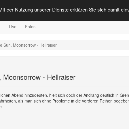
 Mit der Nutzung unserer Dienste erklären Sie sich damit ei
w
Live
Fotos
e Sun, Moonsorrow - Hellraiser
 Moonsorrow - Hellraiser
lichen Abend hinzudeuten, hielt sich doch der Andrang deutlich in Gre
wahrheiten, als man sich ohne Probleme in die vorderen Reihen begebe
e.