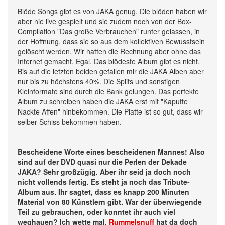
Blöde Songs gibt es von JAKA genug. Die blöden haben wir
aber nie live gespielt und sie zudem noch von der Box-
Compilation "Das große Verbrauchen" runter gelassen, in
der Hoffnung, dass sie so aus dem kollektiven Bewusstsein
gelöscht werden. Wir hatten die Rechnung aber ohne das
Internet gemacht. Egal. Das blödeste Album gibt es nicht.
Bis auf die letzten beiden gefallen mir die JAKA Alben aber
nur bis zu höchstens 40%. Die Splits und sonstigen
Kleinformate sind durch die Bank gelungen. Das perfekte
Album zu schreiben haben die JAKA erst mit "Kaputte
Nackte Affen" hinbekommen. Die Platte ist so gut, dass wir
selber Schiss bekommen haben.
Bescheidene Worte eines bescheidenen Mannes! Also
sind auf der DVD quasi nur die Perlen der Dekade
JAKA? Sehr großzügig. Aber ihr seid ja doch noch
nicht vollends fertig. Es steht ja noch das Tribute-
Album aus. Ihr sagtet, dass es knapp 200 Minuten
Material von 80 Künstlern gibt. War der überwiegende
Teil zu gebrauchen, oder konntet ihr auch viel
weghauen? Ich wette mal,
Rummelsnuff
hat da doch