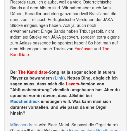
Records raus. Ich glaube, weil da viele Österreichische
Bands auf dem Album sind. Wir haben aber auch Amis,
Dänen, Kanadier und eine ganze handvoll Brasilianer, die
dann zum Teil auch Portugiesische Versionen der JAKA
Stücke eingesungen haben. Ach ja, auch noch
erwähnenswert: Einige Bands haben Tribut gezollt, nicht
indem sie Stücke von JAKA gecovert, sondern extra eigene
zum Anlass passende komponiert haben! So hört man auf
dem Album ganz neue Tracks von
Yacöpsae
und
The
Kandidate
.
Der
The Kandidate
-Song ist ja sogar schon in eurem
Player zu bewundern
(Link)
. Nettes Ding, obgleich ich
sagen muss, dass mich die
Layers
-Version von
"Abflussbestattung" ziemlich umgehauen hat. Aber du
sprachst vorhin davon, dass J.Schiel bei
Mädchendreck
einsteigen will. Was kann man sich
darunter vorstellen, und wie passt da eine Orgel
hinein?
Mädchendreck
wird Black Metal. So passt die Orgel da rein.
Gitarre will da der Rob von den
Excrementory Grindfuckers