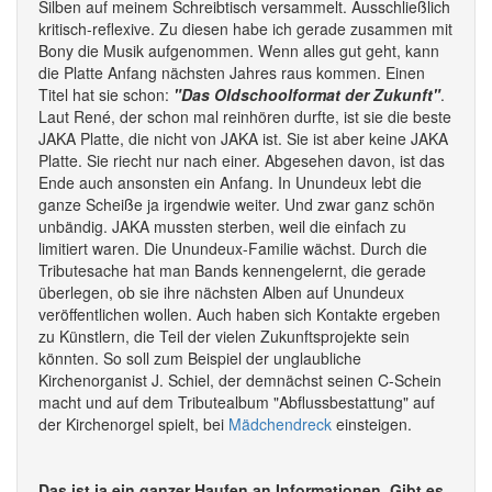
Silben auf meinem Schreibtisch versammelt. Ausschließlich
kritisch-reflexive. Zu diesen habe ich gerade zusammen mit
Bony die Musik aufgenommen. Wenn alles gut geht, kann
die Platte Anfang nächsten Jahres raus kommen. Einen
Titel hat sie schon:
"Das Oldschoolformat der Zukunft"
.
Laut René, der schon mal reinhören durfte, ist sie die beste
JAKA Platte, die nicht von JAKA ist. Sie ist aber keine JAKA
Platte. Sie riecht nur nach einer. Abgesehen davon, ist das
Ende auch ansonsten ein Anfang. In Unundeux lebt die
ganze Scheiße ja irgendwie weiter. Und zwar ganz schön
unbändig. JAKA mussten sterben, weil die einfach zu
limitiert waren. Die Unundeux-Familie wächst. Durch die
Tributesache hat man Bands kennengelernt, die gerade
überlegen, ob sie ihre nächsten Alben auf Unundeux
veröffentlichen wollen. Auch haben sich Kontakte ergeben
zu Künstlern, die Teil der vielen Zukunftsprojekte sein
könnten. So soll zum Beispiel der unglaubliche
Kirchenorganist J. Schiel, der demnächst seinen C-Schein
macht und auf dem Tributealbum "Abflussbestattung" auf
der Kirchenorgel spielt, bei
Mädchendreck
einsteigen.
Das ist ja ein ganzer Haufen an Informationen. Gibt es