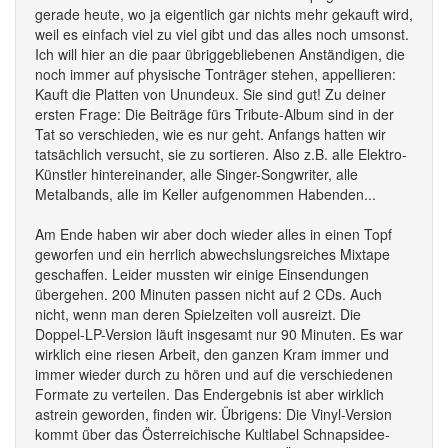
gerade heute, wo ja eigentlich gar nichts mehr gekauft wird,
weil es einfach viel zu viel gibt und das alles noch umsonst.
Ich will hier an die paar übriggebliebenen Anständigen, die
noch immer auf physische Tonträger stehen, appellieren:
Kauft die Platten von Unundeux. Sie sind gut! Zu deiner
ersten Frage: Die Beiträge fürs Tribute-Album sind in der
Tat so verschieden, wie es nur geht. Anfangs hatten wir
tatsächlich versucht, sie zu sortieren. Also z.B. alle Elektro-
Künstler hintereinander, alle Singer-Songwriter, alle
Metalbands, alle im Keller aufgenommen Habenden...
Am Ende haben wir aber doch wieder alles in einen Topf
geworfen und ein herrlich abwechslungsreiches Mixtape
geschaffen. Leider mussten wir einige Einsendungen
übergehen. 200 Minuten passen nicht auf 2 CDs. Auch
nicht, wenn man deren Spielzeiten voll ausreizt. Die
Doppel-LP-Version läuft insgesamt nur 90 Minuten. Es war
wirklich eine riesen Arbeit, den ganzen Kram immer und
immer wieder durch zu hören und auf die verschiedenen
Formate zu verteilen. Das Endergebnis ist aber wirklich
astrein geworden, finden wir. Übrigens: Die Vinyl-Version
kommt über das Österreichische Kultlabel Schnapsidee-