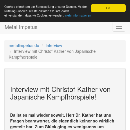
Cookies erleichtern die Bereitstellung unserer Dienste. Mit der
OK
Nutzung unserer Dienste erklären Sie sich damit
einverstanden, dass wir Cookies verwenden.
mehr Informationen
Metal Impetus
Toggl
naviga
metalimpetus.de
Interview
Interview mit Christof Kather von Japanische
Kampfhörspiele!
Interview mit Christof Kather von
Japanische Kampfhörspiele!
Da ist es mal wieder soweit. Herr Dr. Kather hat uns
Fragen beantwortet, die eigentlich keiner so wirklich
gestellt hat. Zum Glück ging es wenigstens um