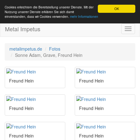
Cookies erleichtern die Bereitstellung unserer Dienste. Mit der
OK
Nutzung unserer Dienste erklären Sie sich damit
einverstanden, dass wir Cookies verwenden.
mehr Informationen
Metal Impetus
Toggl
naviga
metalimpetus.de
Fotos
Sonne Adam, Grave, Freund Hein
Freund Hein
Freund Hein
Freund Hein
Freund Hein
Freund Hein
Freund Hein