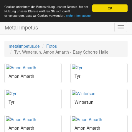
Cookies erleichtern die Bereitstellung unserer Dienste. Mit der
OK
Nutzung unserer Dienste erklären Sie sich damit
einverstanden, dass wir Cookies verwenden.
mehr Informationen
Metal Impetus
Toggl
naviga
metalimpetus.de
Fotos
Tyr, Wintersun, Amon Amarth - Easy Schorre Halle
Amon Amarth
Tyr
Tyr
Wintersun
Amon Amarth
Amon Amarth